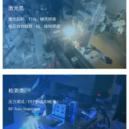
激光类
激光刻码、打白 / 钢壳焊接
电芯自动镭焊 / 铝、镍转焊接
检测类
压力测试 / FEF折边3D检测
RF Auto Inspection